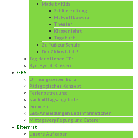
Made by Kids
Schülerzeitung
Malwettbewerb
Theater
Klassenfahrt
Tagebuch
Zu Fuß zur Schule
Der Zirkus ist da!
Tag der offenen Tür
Bye, Bye, 4. Klassen
GBS
Öffnungszeiten Büro
Pädagogisches Konzept
Ferienbetreuung
Nachmittagsangebote
Gremien
GBS Anmeldungen und Informationen
Mittagsverpflegung und Caterer
Elternrat
Unsere Aufgaben