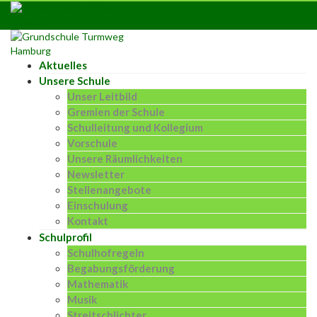
Skip
to
content
Aktuelles
Unsere Schule
Unser Leitbild
Gremien der Schule
Schulleitung und Kollegium
Vorschule
Unsere Räumlichkeiten
Newsletter
Stellenangebote
Einschulung
Kontakt
Schulprofil
Schulhofregeln
Begabungsförderung
Mathematik
Musik
Streitschlichter