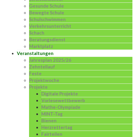
Gesunde Schule
Bewegte Schule
Schulschwimmen
Verkehrsunterricht
Schach
Beratungsdienst
Marktplatz
Veranstaltungen
Jahresplan 2025/26
Zehntellauf
Feste
Projektwoche
Projekte
Digitale Projekte
Vorlesewettbewerb
Mathe-Olympiade
MINT-Tag
Bienen
Herzrettertag
Fairteilen