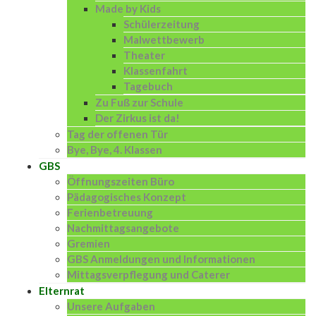
Made by Kids
Schülerzeitung
Malwettbewerb
Theater
Klassenfahrt
Tagebuch
Zu Fuß zur Schule
Der Zirkus ist da!
Tag der offenen Tür
Bye, Bye, 4. Klassen
GBS
Öffnungszeiten Büro
Pädagogisches Konzept
Ferienbetreuung
Nachmittagsangebote
Gremien
GBS Anmeldungen und Informationen
Mittagsverpflegung und Caterer
Elternrat
Unsere Aufgaben