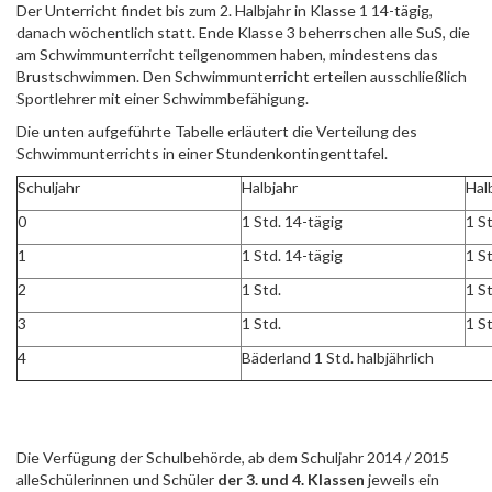
Der Unterricht findet bis zum 2. Halbjahr in Klasse 1 14-tägig,
danach wöchentlich statt. Ende Klasse 3 beherrschen alle SuS, die
am Schwimmunterricht teilgenommen haben, mindestens das
Brustschwimmen. Den Schwimmunterricht erteilen ausschließlich
Sportlehrer mit einer Schwimmbefähigung.
Die unten aufgeführte Tabelle erläutert die Verteilung des
Schwimmunterrichts in einer Stundenkontingenttafel.
Schuljahr
Halbjahr
Hal
0
1 Std. 14-tägig
1 S
1
1 Std. 14-tägig
1 St
2
1 Std.
1 St
3
1 Std.
1 St
4
Bäderland 1 Std. halbjährlich
Die Verfügung der Schulbehörde, ab dem Schuljahr 2014 / 2015
alleSchülerinnen und Schüler
der 3. und 4. Klassen
jeweils ein