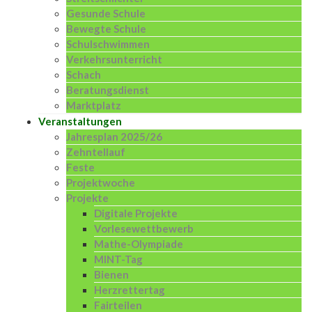
Gesunde Schule
Bewegte Schule
Schulschwimmen
Verkehrsunterricht
Schach
Beratungsdienst
Marktplatz
Veranstaltungen
Jahresplan 2025/26
Zehntellauf
Feste
Projektwoche
Projekte
Digitale Projekte
Vorlesewettbewerb
Mathe-Olympiade
MINT-Tag
Bienen
Herzrettertag
Fairteilen