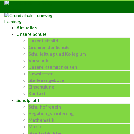
Skip
to
content
Aktuelles
Unsere Schule
Unser Leitbild
Gremien der Schule
Schulleitung und Kollegium
Vorschule
Unsere Räumlichkeiten
Newsletter
Stellenangebote
Einschulung
Kontakt
Schulprofil
Schulhofregeln
Begabungsförderung
Mathematik
Musik
Streitschlichter