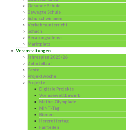
Gesunde Schule
Bewegte Schule
Schulschwimmen
Verkehrsunterricht
Schach
Beratungsdienst
Marktplatz
Veranstaltungen
Jahresplan 2025/26
Zehntellauf
Feste
Projektwoche
Projekte
Digitale Projekte
Vorlesewettbewerb
Mathe-Olympiade
MINT-Tag
Bienen
Herzrettertag
Fairteilen