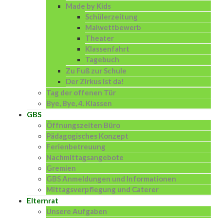
Made by Kids
Schülerzeitung
Malwettbewerb
Theater
Klassenfahrt
Tagebuch
Zu Fuß zur Schule
Der Zirkus ist da!
Tag der offenen Tür
Bye, Bye, 4. Klassen
GBS
Öffnungszeiten Büro
Pädagogisches Konzept
Ferienbetreuung
Nachmittagsangebote
Gremien
GBS Anmeldungen und Informationen
Mittagsverpflegung und Caterer
Elternrat
Unsere Aufgaben