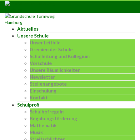
Skip
to
content
Aktuelles
Unsere Schule
Unser Leitbild
Gremien der Schule
Schulleitung und Kollegium
Vorschule
Unsere Räumlichkeiten
Newsletter
Stellenangebote
Einschulung
Kontakt
Schulprofil
Schulhofregeln
Begabungsförderung
Mathematik
Musik
Streitschlichter