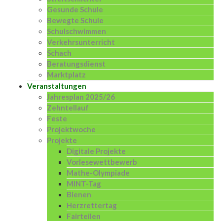
Gesunde Schule
Bewegte Schule
Schulschwimmen
Verkehrsunterricht
Schach
Beratungsdienst
Marktplatz
Veranstaltungen
Jahresplan 2025/26
Zehntellauf
Feste
Projektwoche
Projekte
Digitale Projekte
Vorlesewettbewerb
Mathe-Olympiade
MINT-Tag
Bienen
Herzrettertag
Fairteilen