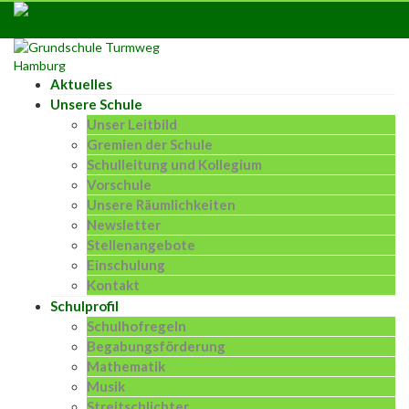
Skip
to
content
Aktuelles
Unsere Schule
Unser Leitbild
Gremien der Schule
Schulleitung und Kollegium
Vorschule
Unsere Räumlichkeiten
Newsletter
Stellenangebote
Einschulung
Kontakt
Schulprofil
Schulhofregeln
Begabungsförderung
Mathematik
Musik
Streitschlichter