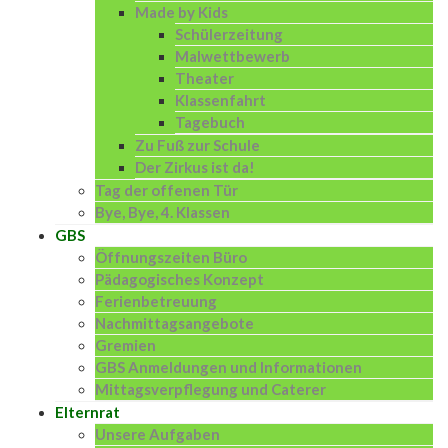
Made by Kids
Schülerzeitung
Malwettbewerb
Theater
Klassenfahrt
Tagebuch
Zu Fuß zur Schule
Der Zirkus ist da!
Tag der offenen Tür
Bye, Bye, 4. Klassen
GBS
Öffnungszeiten Büro
Pädagogisches Konzept
Ferienbetreuung
Nachmittagsangebote
Gremien
GBS Anmeldungen und Informationen
Mittagsverpflegung und Caterer
Elternrat
Unsere Aufgaben